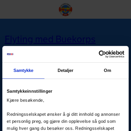
menu
search
MENY
Hopp
til
Flyting med Buekorps
innhold
Flytefest
Samtykke
Detaljer
Om
Arna Flyter
Samtykkeinnstillinger
Kjære besøkende,
Redningsselskapet ønsker å gi ditt innhold og annonser
et personlig preg, og gjøre din opplevelse så god som
mulig hver gang du besøker oss. Redningsselskapet